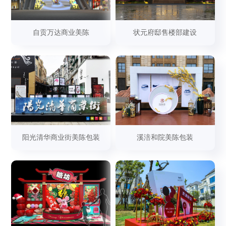
自贡万达商业美陈
状元府邸售楼部建设
阳光清华商业街美陈包装
溪涪和院美陈包装